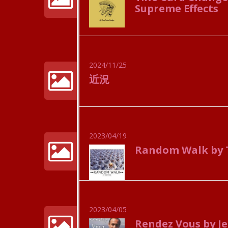
Supreme Effects
2024/11/25
近況
2023/04/19
Random Walk by 
2023/04/05
Rendez Vous by Je