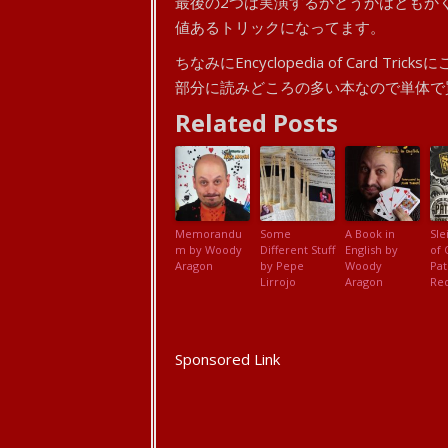
最後の2つは実演するかどうかはともか
値あるトリックになってます。
ちなみにEncyclopedia of Card
部分に読みどころの多い本なので単体で
Related Posts
Memorandu
Some
A Book in
Sle
m by Woody
Different Stuff
English by
of 
Aragon
by Pepe
Woody
Pat
Lirrojo
Aragon
Re
Sponsored Link