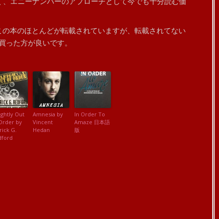
く、エニーナンバーのアプローチとして今でも十分読む価
 Tricksにこの本のほとんどが転載されていますが、転載されてない
買った方が良いです。
ightly Out
Amnesia by
In Order To
Order by
Vincent
Amaze 日本語
rick G.
Hedan
版
dford