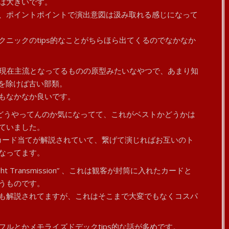
は大きいです。
、ポイントポイントで演出意図は汲み取れる感じになって
ニックのtips的なことがちらほら出てくるのでなかなか
ipated”は現在主流となってるものの原型みたいなやつで、あまり知
08)を除けば古い部類。
もなかなか良いです。
こんとこどうやってんのか気になってて、これがベストかどうかは
ていました。
ds”というカード当てが解説されていて、繋げて演じればお互いのト
なってます。
ught Transmission” 、これは観客が封筒に入れたカードと
うものです。
も解説されてますが、これはそこまで大変でもなくコスパ
ルとかメモライズドデックtips的な話が多めです。