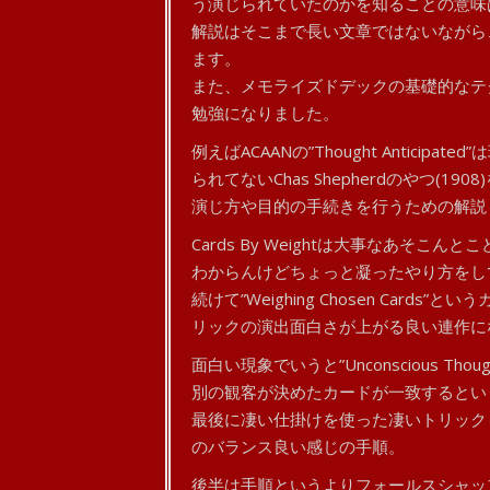
う演じられていたのかを知ることの意味
解説はそこまで長い文章ではないながら
ます。
また、メモライズドデックの基礎的なテク
勉強になりました。
例えばACAANの”Thought Antic
られてないChas Shepherdのやつ(19
演じ方や目的の手続きを行うための解説
Cards By Weightは大事なあそ
わからんけどちょっと凝ったやり方をし
続けて”Weighing Chosen Car
リックの演出面白さが上がる良い連作に
面白い現象でいうと”Unconscious Tho
別の観客が決めたカードが一致するとい
最後に凄い仕掛けを使った凄いトリック
のバランス良い感じの手順。
後半は手順というよりフォールスシャッフ