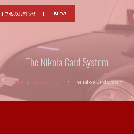
オフ会のお知らせ
BLOG
The Nikola Card System
Home
/
BLOG
レビュー
/
The Nikola Card System