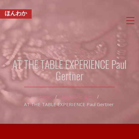
ほんわか
AT THE TABLE EXPERIENCE Paul
Gertner
Home
/
BLOG
レビュー
/
AT THE TABLE EXPERIENCE Paul Gertner