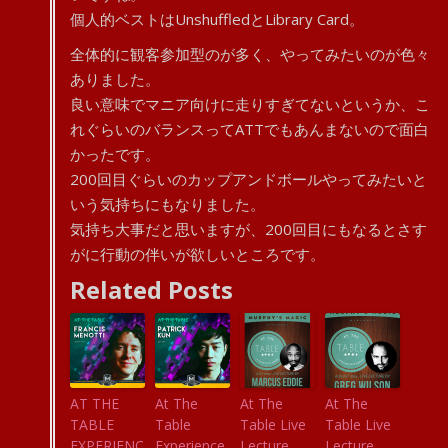
個人的ベストはUnshuffledとLibrary Card。
全体的に観客参加型のが多く、やってみたいのが色々
ありました。
良い意味でマニア向けに走りすぎてないというか、こ
れぐらいのバランスってATTでもあんまないので面白
かったです。
200回目ぐらいのカップアンドボールやってみたいと
いう気持ちにもなりました。
気持ち大事だと思いますが、200回目にもなるとさす
がに行動の伴いが欲しいところです。
Related Posts
AT THE
At The
At The
At The
TABLE
Table
Table Live
Table Live
EXPERIENC
Experience
Lecture
Lecture