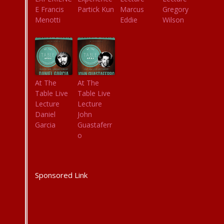
E Francis
Partick Kun
Marcus
Gregory
Menotti
Eddie
Wilson
At The
At The
Table Live
Table Live
Lecture
Lecture
Daniel
John
Garcia
Guastaferr
o
Sponsored Link