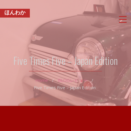
ほんわか
Five Times Five – Japan Edition
Home
/
BLOG
レビュー
/
Five Times Five – Japan Edition