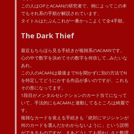
この人はOPとACAANの研究者で、例によってこの本
でもそれ系の手順が解説されています。
タイトルはたぶんこれが一番かっこよくて全4手順。
The Dark Thief
最近もちらほら見る手続きが複雑系のACAANです。
心の中で数字を決めてその数字を何倍して…みたいな
あれ。
この人のACAANは最後までNを聞かずに別の方法でN
を特定してどうにかする作品が多いのですが、これも
その形になってます。
1段目がメンタルセレクションのカード当てになって
いて、手法的にもACAANと連動してるところは綺麗で
す。
複雑なカードを覚える手続きも「絶対にマジシャンが
何のカードを選んだかわからないように」という説明
ができるものですが、まあどうしても煩わしさと数理