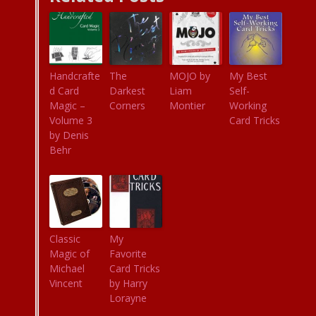
Handcrafte
The
MOJO by
My Best
d Card
Darkest
Liam
Self-
Magic –
Corners
Montier
Working
Volume 3
Card Tricks
by Denis
Behr
Classic
My
Magic of
Favorite
Michael
Card Tricks
Vincent
by Harry
Lorayne