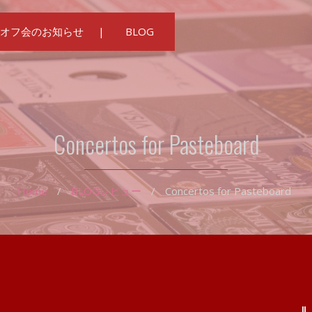
オフ会のお知らせ
BLOG
Concertos for Pasteboard
Home
/
BLOG
レビュー
/
Concertos for Pasteboard